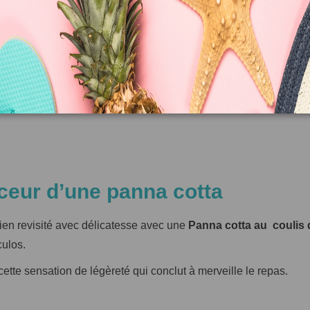
mon.
. Un moment à la fois interactif, festif, et ultra gourmand.
uceur d’une panna cotta
ien revisité avec délicatesse avec une
Panna cotta au
coulis 
culos.
cette sensation de légèreté qui conclut à merveille le repas.