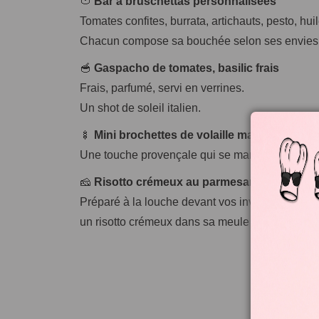
🍅
Bar à bruschettas personnalisées
Tomates confites, burrata, artichauts, pesto, hui
Chacun compose sa bouchée selon ses envies
🥣
Gaspacho de tomates, basilic frais
Frais, parfumé, servi en verrines.
Un shot de soleil italien.
🍢
Mini brochettes de volaille marinée aux h
Une touche provençale qui se marie à merveille 
🧀
Risotto crémeux au parmesan
Préparé à la louche devant vos invités. Spectac
un risotto crémeux dans sa meule de parmesan