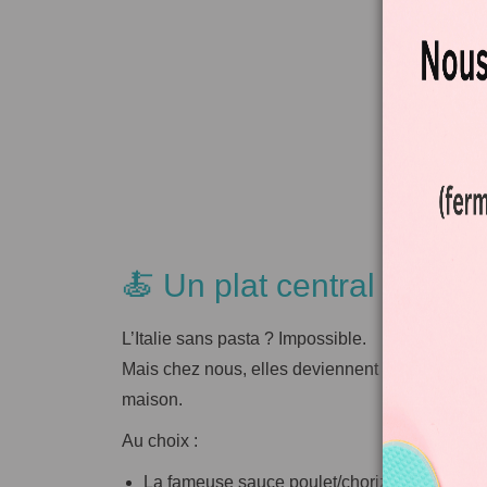
🍝 Un plat central en ani
L’Italie sans pasta ? Impossible.
Mais chez nous, elles deviennent un
moment v
maison.
Au choix :
La fameuse sauce poulet/chorizo