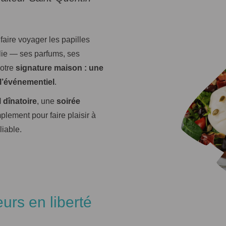
faire voyager les papilles
talie — ses parfums, ses
notre
signature maison : une
l’événementiel
.
l dînatoire
, une
soirée
mplement pour faire plaisir à
liable.
eurs en liberté