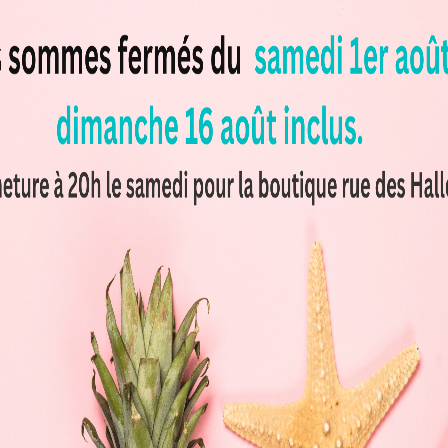
mation : le bar à pâtes minute
ivant
du repas : préparées minute, sous les yeux des invités, a