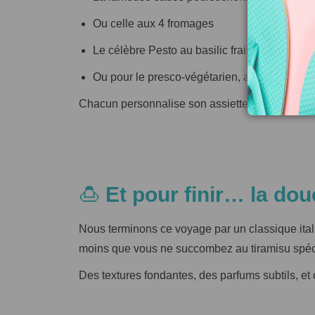
Ou celle aux 4 fromages
Le célèbre Pesto au basilic frais
Ou pour le presco-végétarien, avec du sau
Chacun personnalise son assiette selon ses goûts
🍮
Et pour finir… la do
Nous terminons ce voyage par un classique ital
moins que vous ne succombez au tiramisu spé
Des textures fondantes, des parfums subtils, et 