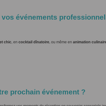
 vos événements professionnel
et chic
, en
cocktail dînatoire
, ou même en
animation culinair
otre prochain événement ?
ansformez vos moments de réception en souvenirs sensoriels in