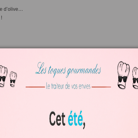
le d’olive…
 !
erbes.
avec l’ambiance italienne, le tout à la plancha !
le gourmand, parfum envoûtant, texture irrésistible. Et si le no
.