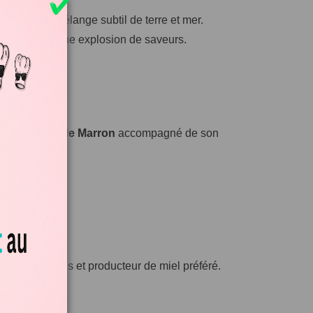
agne, un mélange subtil de terre et mer.
uette promet une explosion de saveurs.
 à la
crème de Marron
accompagné de son
fe l’âme.
e champignons et producteur de miel préféré.