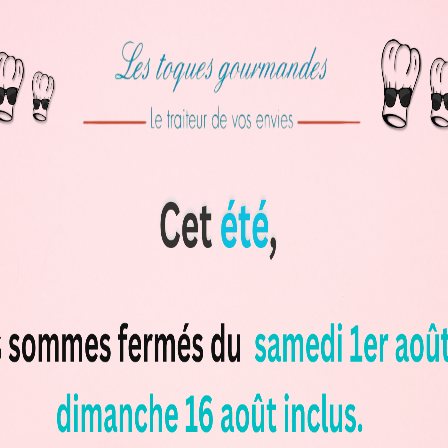
avec une
mousseline de topinambour
et une émulsion au champ
e fine au parmesan et thym garnie de homard et de pesto de roq
e glacée automnale :
otique, ou pour rester parfaitement dans la tonalité, la glace
din, relevé d’un jus de
thym
. Une option généreuse qui réchauf
à l’automne, de
cèpes cueillies
localement par notre chasseur d
corsée
, parfait pour les amateurs de viande rouge.