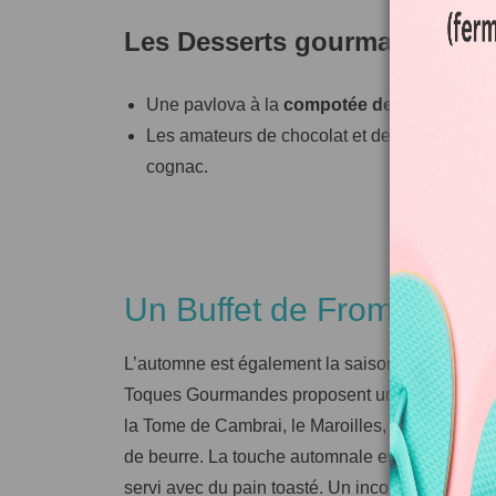
Les Desserts gourmands par
Une pavlova à la
compotée de poires
et cr
Les amateurs de chocolat et de saveurs ric
cognac.
Un Buffet de Fromages A
L’automne est également la saison idéale pour
Toques Gourmandes proposent un assortiment d
la Tome de Cambrai, le Maroilles, et le Brie, a
de beurre. La touche automnale est de propose
servi avec du pain toasté. Un incontournable q