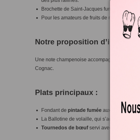
des plus raffinés.
Brochette de Saint-Jacques fumées servie 
Pour les amateurs de fruits de mer, une tart
Notre proposition d’interlud
Une note champenoise accompagné d’un sorbet ex
Cognac.
Plats principaux :
Fondant de
pintade fumée
aux herbes du jar
La Ballotine de volaille, qui s’accompagne 
Tournedos de bœuf
servi avec une
sauce 