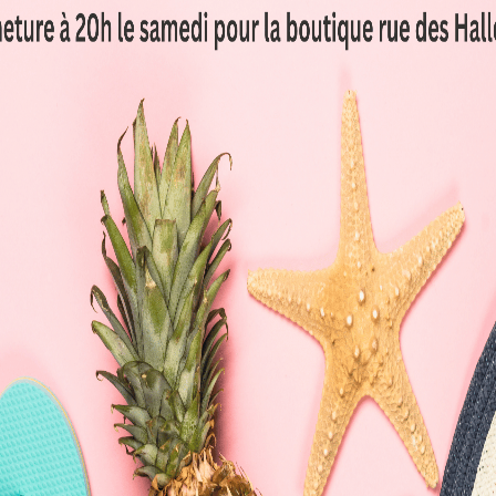
 les Toques Gourmandes :
ème de marrons, légère et délicate, parfaite pour conclure le re
hes seront comblés par une
mousse au chocolat blanc
ou une g
ffinés
 un
buffet de fromages.
Les
e fromages affinés, tels que
ccompagné de pains variés et
r
Le Fameux Mont d’Or rôti
,
ui apportera une touche de