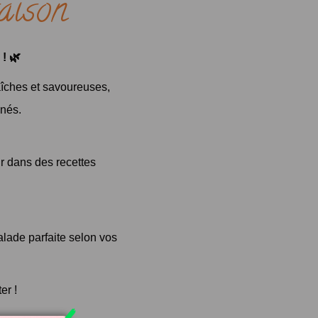
aison
! 🌿
îches et savoureuses,
nés.
r dans des recettes
alade parfaite selon vos
er !