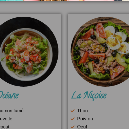
céane
La Niçoise
aumon fumé
Thon
evette
Poivron
ocat
Oeuf