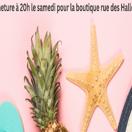
Caesar
L' Asiatique
ulet
Boeuf mariné
armesan
Choux
outon
Carotte
rd
Cacahuète
es allergènes
Les allergènes
15,00 €/pers
15,00 €/pers