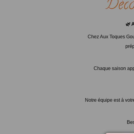
Déco
🌿 
Chez Aux Toques Gour
pré
Chaque saison appo
Notre équipe est à votr
Bes