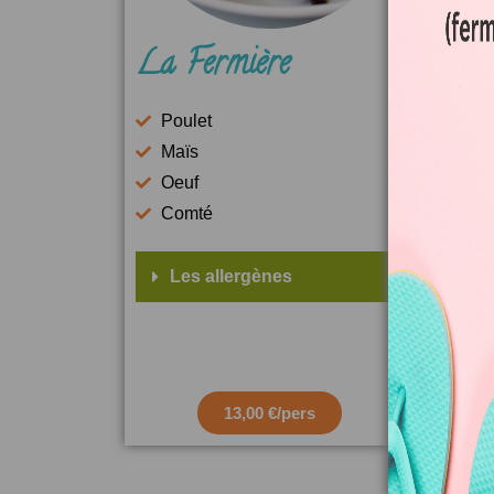
La Fermière
La 
Poulet
Po
Maïs
P
Oeuf
Cr
Comté
La
Les allergènes
L
13,00 €/pers