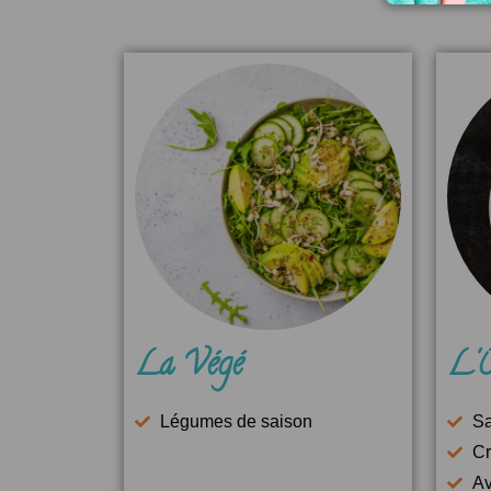
La Végé
L'O
Légumes de saison
S
Cr
Av