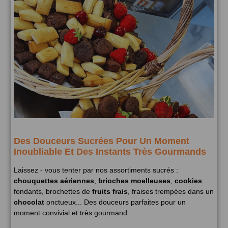
Des Douceurs Sucrées Pour Un Moment
Inoubliable Et Des Instants Très Gourmands
Laissez - vous tenter par nos assortiments sucrés :
chouquettes aériennes
,
brioches moelleuses
,
cookies
fondants, brochettes de
fruits frais
, fraises trempées dans un
chocolat
onctueux... Des douceurs parfaites pour un
moment convivial et très gourmand.