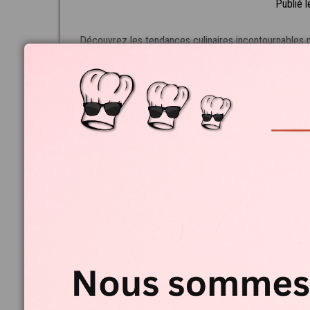
Publié 
Découvrez les tendances culinaires incontournables po
mesure et cuisine au brasero : offrez à vos invité
innovants, cet article vous guide 
Ca