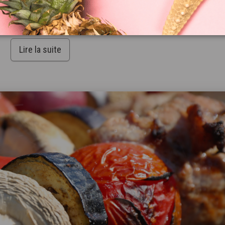
ntenant et offrez à votre équipe un afterwork gourmand inoubliable !
tégorie :
Braséro
,
Cocktail
Lire la suite