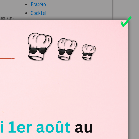
Braséro
Cocktail
tes sur-
Mariage
ncepts
Menus
Non classé