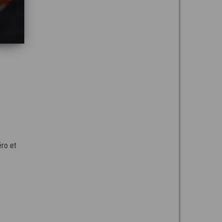
u
éro et