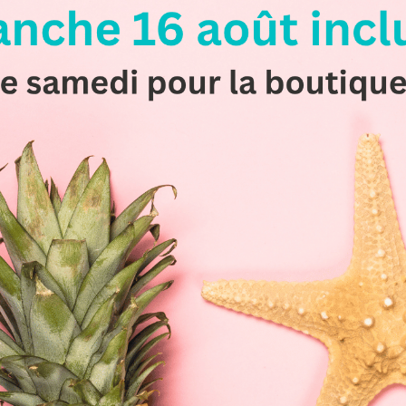
er un afterwork estiv
 vos collaborateurs ?
le
3 avril 2025
par
Admin Toques
and pour fédérer vos équipes et partager un moment convivial ? Décou
 bouchées raffinées, des animations culinaires interactives et des do
sons également la location de notre salle de séminaire (40-50 personn