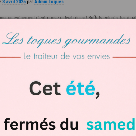
le
3 avril 2025
par
Admin Toques
ur un événement d’entreprise estival réussi ! Buffets colorés, bar à pâ
s une expérience gourmande et conviviale. Astuces, idées de plats et co
pour organiser une réception mémorable et savoureuse. 🍽🔥🌿
tégorie :
Braséro
,
Cocktail
Lire la suite