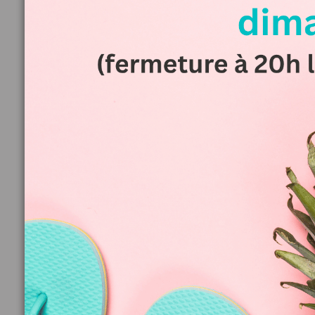
Comment organis
gourmand pour
Publié 
Vous souhaitez organiser un afterwork estival gourm
conseils pour créer une ambiance détendue avec des
rafraîchissantes. Aux Toques Gourmandes, nous propo