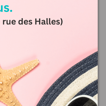
al
vrez nos
uceurs
es) pour